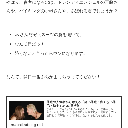
やはり、参考になるのは、トレンディエンジェルの斉藤さ
んや、バイキングの小峠さんや、あばれる君でしょうか？
○○さんだぞ（スーツの胸を開いて）
なんて日だっ！
恐くないと言ったらウソになります。
なんて、開口一番ぶちかましちゃってください！
薄毛の人気者から考える「痛い薄毛・痛くない薄
毛・坊主」3つの選択肢
なんか、ハゲなんだけど人気ある人いるよね。忘年会とか、
カラオケとかで、ハゲを武器に大活躍する人。同席すしてい
る同じく「薄毛・ハゲで悩む」自分からしたら地獄です。冷
静になって・・・・・聞いてみよう。あなたは、こんな明る
いハゲの人どう思いますか...
machikadolog.net