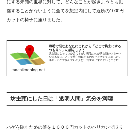
にする未知の世界に対して、どんなことが起きようとも動
揺することがないように全てを想定内にして近所の1000円
カットの椅子に座りました。
薄毛で悩むあなたにこれから「どこで坊主にする
つもり？」の話をしよう
坊主頭になって２か月ですが、薄毛の人が坊主頭のスタート
を切る際に、どこで坊主頭にするのか？を考えてみました。
薄毛・ハゲで悩んでいる人は、坊主頭にするということに対
して、多くの疑問が頭に浮かんでくるはずです。坊主頭にし
たら、あの部分が丸見えに...
machikadolog.net
坊主頭にした日は「透明人間」気分を満喫
ハゲを隠すための髪を１０００円カットのバリカンで取り