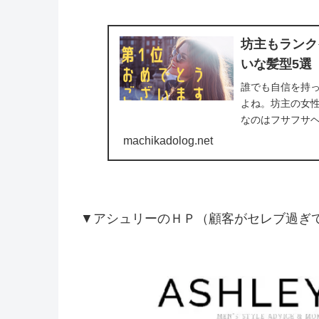
坊主もランク
いな髪型5選
誰でも自信を持
よね。坊主の女
なのはフサフサヘ
今回はどうでもい
machikadolog.net
▼アシュリーのＨＰ（顧客がセレブ過ぎ