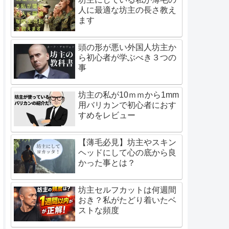
人に最適な坊主の長さ教え
ます
頭の形が悪い外国人坊主か
ら初心者が学ぶべき３つの
事
坊主の私が10ｍｍから1mm
用バリカンで初心者におす
すめをレビュー
【薄毛必見】坊主やスキン
ヘッドにして心の底から良
かった事とは？
坊主セルフカットは何週間
おき？私がたどり着いたベ
ストな頻度