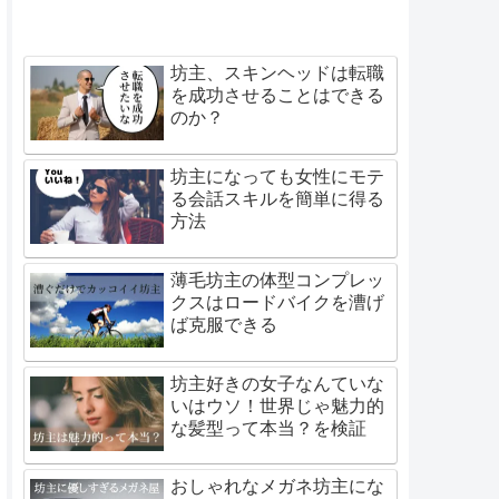
坊主、スキンヘッドは転職
を成功させることはできる
のか？
坊主になっても女性にモテ
る会話スキルを簡単に得る
方法
薄毛坊主の体型コンプレッ
クスはロードバイクを漕げ
ば克服できる
坊主好きの女子なんていな
いはウソ！世界じゃ魅力的
な髪型って本当？を検証
おしゃれなメガネ坊主にな