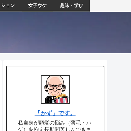
ッション
女子ウケ
趣味・学び
「かず」です。
私自身が頭髪の悩み（薄毛・ハ
ゲ）を抱え長期間苦しんできま