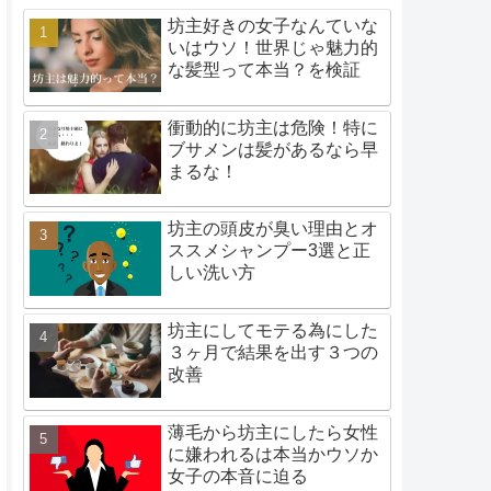
坊主好きの女子なんていな
いはウソ！世界じゃ魅力的
な髪型って本当？を検証
衝動的に坊主は危険！特に
ブサメンは髪があるなら早
まるな！
坊主の頭皮が臭い理由とオ
ススメシャンプー3選と正
しい洗い方
坊主にしてモテる為にした
３ヶ月で結果を出す３つの
改善
薄毛から坊主にしたら女性
に嫌われるは本当かウソか
女子の本音に迫る