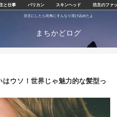
主と仕事
バリカン
スキンヘッド
坊主のファ
坊主にしたら街角にすんなり溶け込めたよ
まちかどログ
いはウソ！世界じゃ魅力的な髪型っ