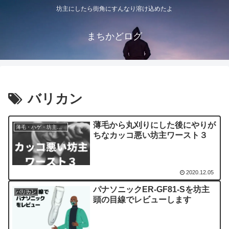
坊主にしたら街角にすんなり溶け込めたよ
まちかどログ
バリカン
薄毛から丸刈りにした後にやりが
薄毛・ハゲ・坊主の悩み
ちなカッコ悪い坊主ワースト３
2020.12.05
パナソニックER-GF81-Sを坊主
バリカン
頭の目線でレビューします