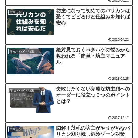
2018.08.11
坊主になって初めてのバリカンは
バリカン
恐くてビビるけど仕組みを知れば
安心
2018.04.22
絶対見ておくべきハゲの悩みから
薄毛・ハゲ・坊主の悩み
救われる「簡単・坊主マニュア
ル」
2018.02.25
失敗したくない完璧な坊主頭への
薄毛・ハゲ・坊主の悩み
オーダーに役立つ３つのポイント
とは？
2017.12.17
図解！薄毛の坊主がやりがちなバ
バリカン
リカン刈り残し危険ゾーン対策