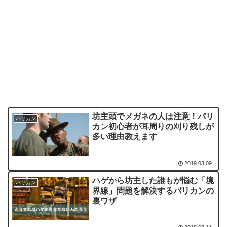
坊主頭でメガネの人は注意！バリ
バリカン
カン初心者が耳周りの刈り残しが
多い理由教えます
2019.03.09
ハゲから坊主した誰もが悩む「境
バリカン
界線」問題を解決するバリカンの
裏ワザ