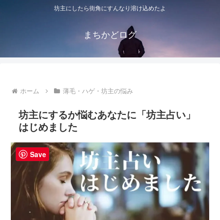
坊主にしたら街角にすんなり溶け込めたよ
まちかどログ
ホーム
薄毛・ハゲ・坊主の悩み
坊主にするか悩むあなたに「坊主占い」
はじめました
Save