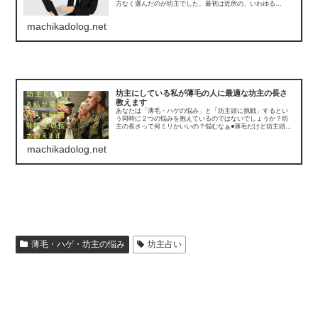
方なく選んだのが坊主でした。最初は近所の、いわゆる
「1000円カット」に通っていました。ただ、もう本当に1000
円ではありません。1回...
machikadolog.net
坊主にしている私が薄毛の人に最適な坊主の長さ
教えます
あなたは「薄毛・ハゲの悩み」と「坊主頭に挑戦」するとい
う同時に２つの悩みを抱えているのではないでしょうか？坊
主の長さって何ミリかいいの？悩むなぁ●薄毛だけど坊主頭に
なって大丈夫かな？●ハゲ丸出しになるけど後悔しないのか
な？●坊主の長さは何ミ...
machikadolog.net
薄毛・ハゲ・坊主の悩み
坊主占い