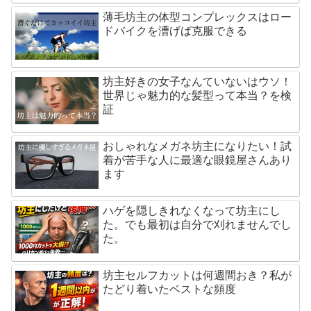
薄毛坊主の体型コンプレックスはロー
ドバイクを漕げば克服できる
坊主好きの女子なんていないはウソ！
世界じゃ魅力的な髪型って本当？を検
証
おしゃれなメガネ坊主になりたい！試
着が苦手な人に最適な眼鏡屋さんあり
ます
ハゲを隠しきれなくなって坊主にし
た。でも最初は自分で刈れませんでし
た。
坊主セルフカットは何週間おき？私が
たどり着いたベストな頻度