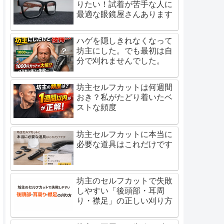
りたい！試着が苦手な人に
最適な眼鏡屋さんあります
ハゲを隠しきれなくなって
坊主にした。でも最初は自
分で刈れませんでした。
坊主セルフカットは何週間
おき？私がたどり着いたベ
ストな頻度
坊主セルフカットに本当に
必要な道具はこれだけです
坊主のセルフカットで失敗
しやすい「後頭部・耳周
り・襟足」の正しい刈り方