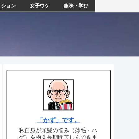
ッション
女子ウケ
趣味・学び
「かず」です。
私自身が頭髪の悩み（薄毛・ハ
ゲ）を抱え長期間苦しんできま