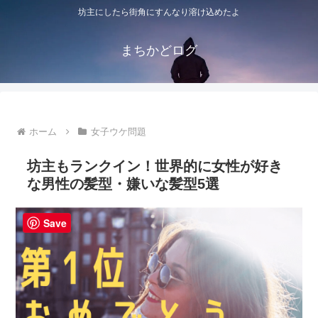
坊主にしたら街角にすんなり溶け込めたよ
まちかどログ
ホーム
女子ウケ問題
坊主もランクイン！世界的に女性が好き
な男性の髪型・嫌いな髪型5選
Save