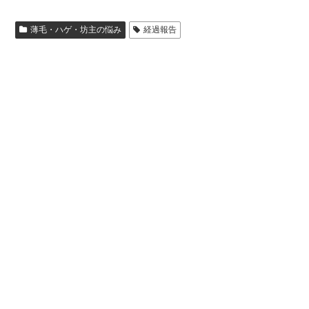
薄毛・ハゲ・坊主の悩み
経過報告