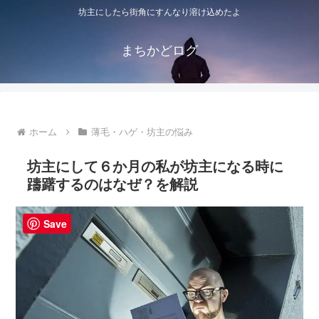
坊主にしたら街角にすんなり溶け込めたよ
まちかどログ
ホーム
薄毛・ハゲ・坊主の悩み
坊主にして６か月の私が坊主になる時に
躊躇するのはなぜ？を解説
Save