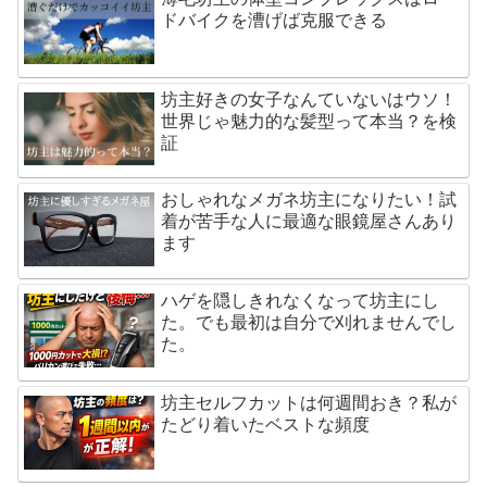
ドバイクを漕げば克服できる
坊主好きの女子なんていないはウソ！
世界じゃ魅力的な髪型って本当？を検
証
おしゃれなメガネ坊主になりたい！試
着が苦手な人に最適な眼鏡屋さんあり
ます
ハゲを隠しきれなくなって坊主にし
た。でも最初は自分で刈れませんでし
た。
坊主セルフカットは何週間おき？私が
たどり着いたベストな頻度