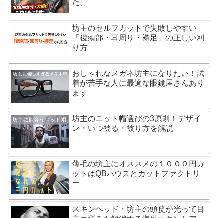
た。
坊主のセルフカットで失敗しやすい
「後頭部・耳周り・襟足」の正しい刈
り方
おしゃれなメガネ坊主になりたい！試
着が苦手な人に最適な眼鏡屋さんあり
ます
坊主のニット帽選びの3原則！デザイ
ン・いつ被る・被り方を解説
薄毛の坊主にオススメの１０００円カ
ットはQBハウスとカットファクトリ
ー
スキンヘッド・坊主の頭皮が光って目