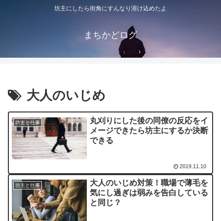
坊主にしたら街角にすんなり溶け込めたよ
まちかどログ
大人のいじめ
丸刈りにした後の同僚の反応をイ
坊主と仕事
メージできたら坊主にするか決断
できる
2019.11.10
大人のいじめ対策！職場で薄毛を
坊主と仕事
気にし過ぎは弱みを告白している
と同じ？