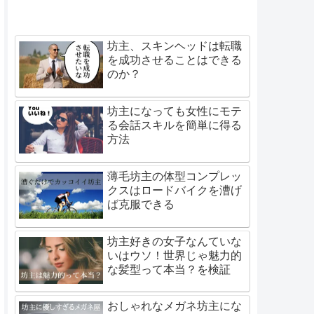
坊主、スキンヘッドは転職
を成功させることはできる
のか？
坊主になっても女性にモテ
る会話スキルを簡単に得る
方法
薄毛坊主の体型コンプレッ
クスはロードバイクを漕げ
ば克服できる
坊主好きの女子なんていな
いはウソ！世界じゃ魅力的
な髪型って本当？を検証
おしゃれなメガネ坊主にな