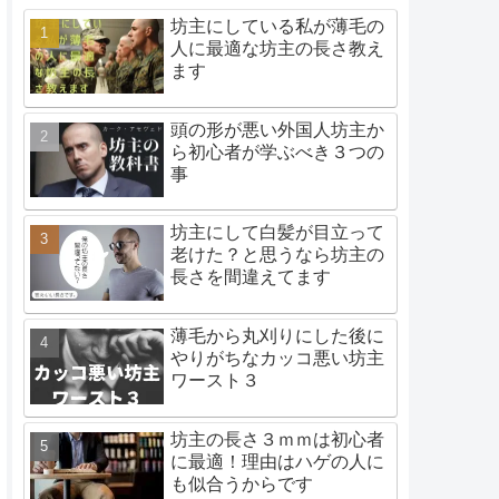
坊主にしている私が薄毛の
人に最適な坊主の長さ教え
ます
頭の形が悪い外国人坊主か
ら初心者が学ぶべき３つの
事
坊主にして白髪が目立って
老けた？と思うなら坊主の
長さを間違えてます
薄毛から丸刈りにした後に
やりがちなカッコ悪い坊主
ワースト３
坊主の長さ３ｍｍは初心者
に最適！理由はハゲの人に
も似合うからです