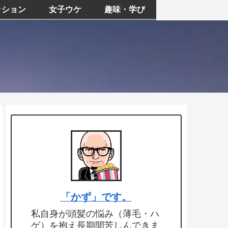
ッション
女子ウケ
趣味・学び
「かず」です。
私自身が頭髪の悩み（薄毛・ハ
ゲ）を抱え長期間苦しんできま