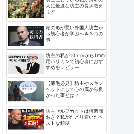
人に最適な坊主の長さ教え
ます
頭の形が悪い外国人坊主か
ら初心者が学ぶべき３つの
事
坊主の私が10ｍｍから1mm
用バリカンで初心者におす
すめをレビュー
【薄毛必見】坊主やスキン
ヘッドにして心の底から良
かった事とは？
坊主セルフカットは何週間
おき？私がたどり着いたベ
ストな頻度