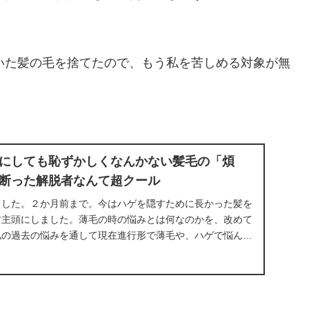
いた髪の毛を捨てたので、もう私を苦しめる対象が無
にしても恥ずかしくなんかない髪毛の「煩
断った解脱者なんて超クール
ました。２か月前まで。今はハゲを隠すために長かった髪を
坊主頭にしました。薄毛の時の悩みとは何なのかを、改めて
私の過去の悩みを通して現在進行形で薄毛や、ハゲで悩んで
少しでも早く解放され...