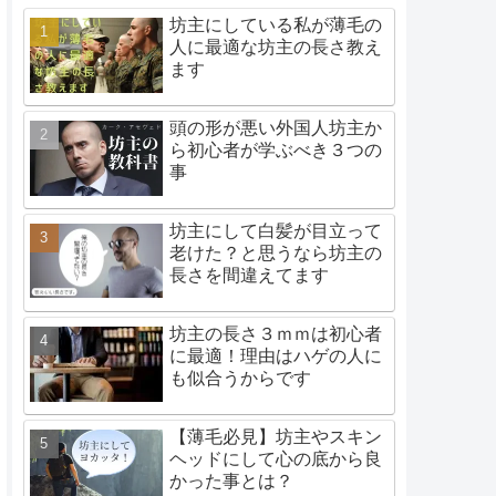
坊主にしている私が薄毛の
人に最適な坊主の長さ教え
ます
頭の形が悪い外国人坊主か
ら初心者が学ぶべき３つの
事
坊主にして白髪が目立って
老けた？と思うなら坊主の
長さを間違えてます
坊主の長さ３ｍｍは初心者
に最適！理由はハゲの人に
も似合うからです
【薄毛必見】坊主やスキン
ヘッドにして心の底から良
かった事とは？