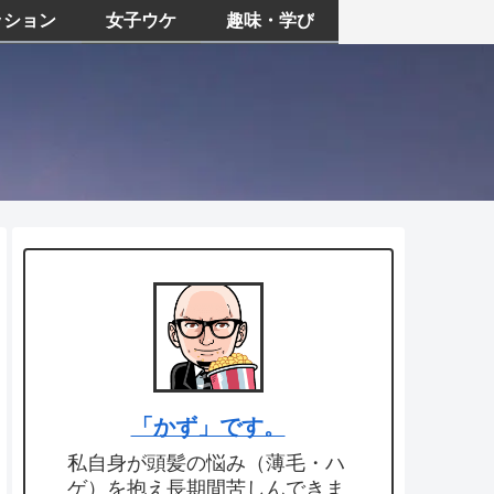
ッション
女子ウケ
趣味・学び
「かず」です。
私自身が頭髪の悩み（薄毛・ハ
ゲ）を抱え長期間苦しんできま