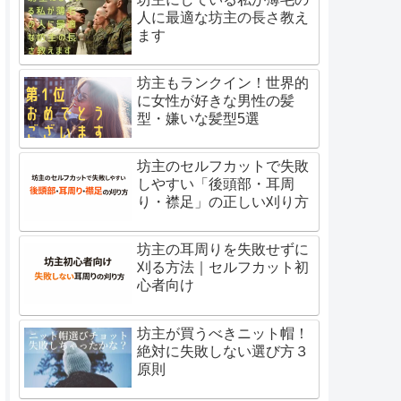
人に最適な坊主の長さ教え
ます
坊主もランクイン！世界的
に女性が好きな男性の髪
型・嫌いな髪型5選
坊主のセルフカットで失敗
しやすい「後頭部・耳周
り・襟足」の正しい刈り方
坊主の耳周りを失敗せずに
刈る方法｜セルフカット初
心者向け
坊主が買うべきニット帽！
絶対に失敗しない選び方３
原則