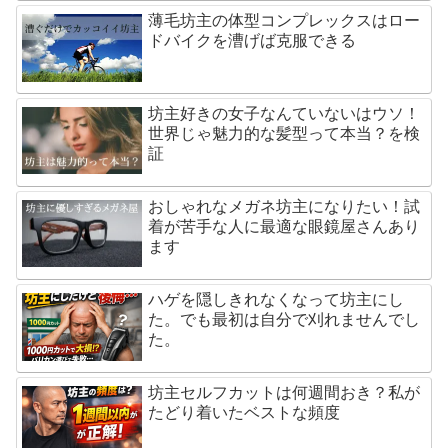
薄毛坊主の体型コンプレックスはロー
ドバイクを漕げば克服できる
坊主好きの女子なんていないはウソ！
世界じゃ魅力的な髪型って本当？を検
証
おしゃれなメガネ坊主になりたい！試
着が苦手な人に最適な眼鏡屋さんあり
ます
ハゲを隠しきれなくなって坊主にし
た。でも最初は自分で刈れませんでし
た。
坊主セルフカットは何週間おき？私が
たどり着いたベストな頻度