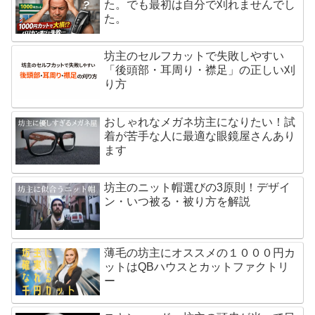
た。でも最初は自分で刈れませんでし
た。
坊主のセルフカットで失敗しやすい
「後頭部・耳周り・襟足」の正しい刈
り方
おしゃれなメガネ坊主になりたい！試
着が苦手な人に最適な眼鏡屋さんあり
ます
坊主のニット帽選びの3原則！デザイ
ン・いつ被る・被り方を解説
薄毛の坊主にオススメの１０００円カ
ットはQBハウスとカットファクトリ
ー