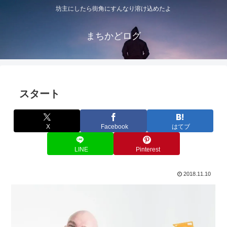
坊主にしたら街角にすんなり溶け込めたよ
まちかどログ
スタート
X
Facebook
はてブ
LINE
Pinterest
2018.11.10